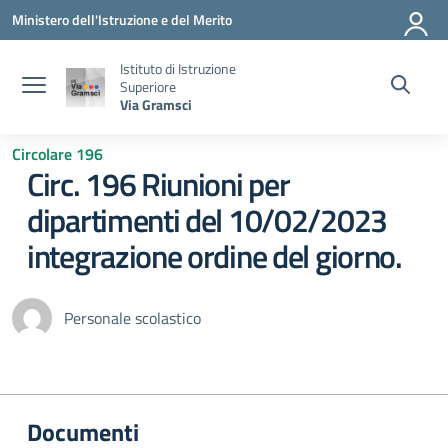
Vai ai contenuti
Vai al menu di navigazione
Vai al footer
Ministero dell'Istruzione e del Merito
Istituto di Istruzione
Superiore
Via Gramsci
Circolare 196
Circ. 196 Riunioni per
dipartimenti del 10/02/2023
integrazione ordine del giorno.
Personale scolastico
Documenti