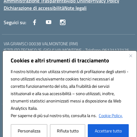
Amministrazione Trasparente
Albo Online
Privacy Policy
Dichiarazione di accessibilità
Note legali
Seguici su:
VIA GRAMSCI 00038 VALMONTONE (RM)
ISTITUTO TECNICO "E. GIGLI" VALMONTONE - Telefono: 06121127125
ISTITUTO PROFESSIONALE "P.P. DELFINO" COLLEFERRO - Telefono:
Cookies e altri strumenti di tracciamento
06121126825
LICEO DELLE SCIENZE UMANE "P.L. NERVI" SEGNI - Telefono:
Il nostro Istituto non utilizza strumenti di profilazione degli utenti -
06121126845
sono utilizzati esclusivamente cookies tecnici necessari al
Mail: RMIS099002@istruzione.it - PEC: RMIS099002@pec.istruzione.it
corretto funzionamento del sito, alla fruibilità dei servizi
Codice meccanografico: RMIS099002
istituzionali e alla sua accessibilità – sono utilizzati, inoltre,
Codice fiscale: 95036960581
strumenti statistici anonimizzati messi a disposizione da Web
Analytics Italia.
Hosting & Powered by 3D Solution S.r.l.
Per saperne di più sul nostro sito, consulta la ns.
Cookie Policy.
Concept & Design by Designers Italia
Personalizza
Rifiuta tutto
Accettare tutto