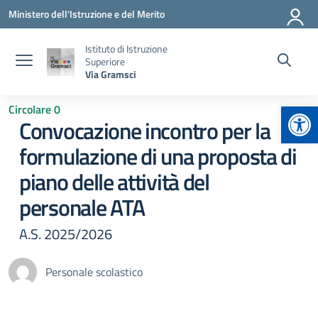
Vai ai contenuti
Vai al menu di navigazione
Vai al footer
Ministero dell'Istruzione e del Merito
Istituto di Istruzione
Superiore
Via Gramsci
Apr
Circolare 0
Convocazione incontro per la
formulazione di una proposta di
piano delle attività del
personale ATA
A.S. 2025/2026
Personale scolastico