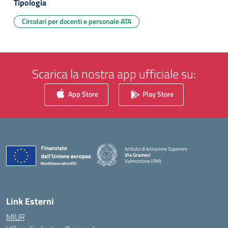
Tipologia
Circolari per docenti e personale ATA
Scarica la nostra app ufficiale su:
App Store
Play Store
Istituto di Istruzione Superiore
Via Gramsci
Valmontone (RM)
— Visita la pagina iniziale della scuola
Link Esterni
MIUR