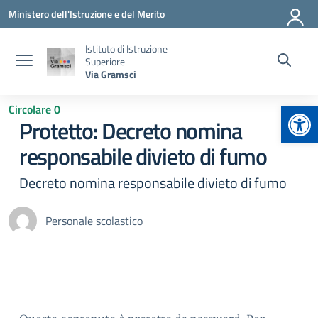
Vai ai contenuti
Vai al menu di navigazione
Vai al footer
Ministero dell'Istruzione e del Merito
Istituto di Istruzione
Superiore
Via Gramsci
Apr
Circolare 0
Protetto: Decreto nomina
responsabile divieto di fumo
Decreto nomina responsabile divieto di fumo
Personale scolastico