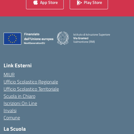
App Store
Play Store
Istituto di Istruzione Superiore
Via Gramsci
Valmontone (RM)
— Visita la pagina iniziale della scuola
Link Esterni
MIUR
Ufficio Scolastico Regionale
Ufficio Scolastico Territoriale
Scuola in Chiaro
Iscrizioni On Line
Invalsi
Comune
La Scuola