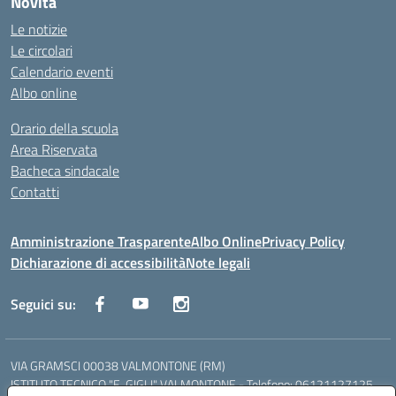
Novità
Le notizie
Le circolari
Calendario eventi
Albo online
Orario della scuola
Area Riservata
Bacheca sindacale
Contatti
Amministrazione Trasparente
Albo Online
Privacy Policy
Dichiarazione di accessibilità
Note legali
Seguici su:
VIA GRAMSCI 00038 VALMONTONE (RM)
ISTITUTO TECNICO "E. GIGLI" VALMONTONE - Telefono: 06121127125