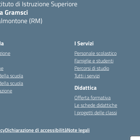
tituto di Istruzione Superiore
ia Gramsci
almontone (RM)
Visita la pagina iniziale della scuola
la
I Servizi
zione
Personale scolastico
Famiglie e studenti
ne
Percorsi di studio
della scuola
Tutti i servizi
della scuola
Didattica
azione
Offerta formativa
Le schede didattiche
I progetti delle classi
icy
Dichiarazione di accessibilità
Note legali