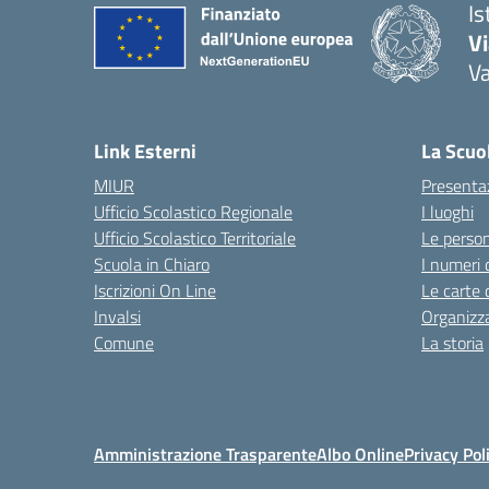
Is
V
V
— 
Link Esterni
La Scuo
MIUR
Presenta
Ufficio Scolastico Regionale
I luoghi
Ufficio Scolastico Territoriale
Le perso
Scuola in Chiaro
I numeri 
Iscrizioni On Line
Le carte 
Invalsi
Organizz
Comune
La storia
Amministrazione Trasparente
Albo Online
Privacy Pol