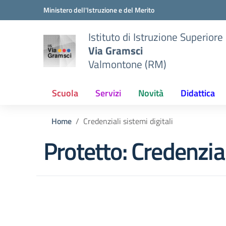
Vai ai contenuti
Vai al menu di navigazione
Vai al footer
Ministero dell'Istruzione e del Merito
Istituto di Istruzione Superiore
Via Gramsci
Valmontone (RM)
Scuola
Servizi
Novità
Didattica
Home
Credenziali sistemi digitali
Protetto: Credenzial