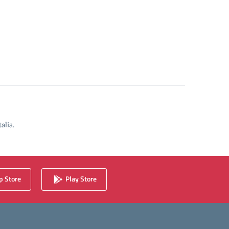
alia.
 Store
Play Store