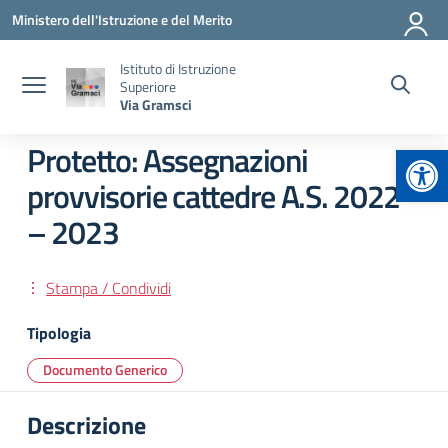
Vai ai contenuti
Vai al menu di navigazione
Vai al footer
Ministero dell'Istruzione e del Merito
Istituto di Istruzione
Superiore
Via Gramsci
Apr
Protetto: Assegnazioni
provvisorie cattedre A.S. 2022
– 2023
Stampa / Condividi
Tipologia
Documento Generico
Descrizione