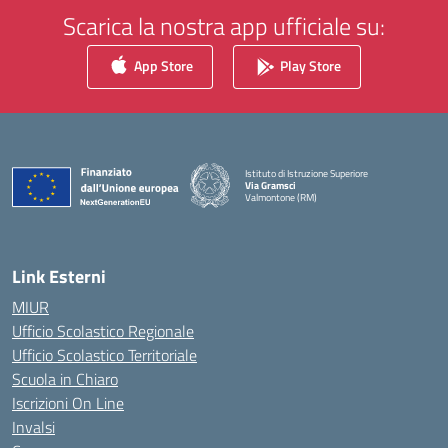
Scarica la nostra app ufficiale su:
App Store
Play Store
Istituto di Istruzione Superiore
Via Gramsci
Valmontone (RM)
— Visita la pagina iniziale della scuola
Link Esterni
MIUR
Ufficio Scolastico Regionale
Ufficio Scolastico Territoriale
Scuola in Chiaro
Iscrizioni On Line
Invalsi