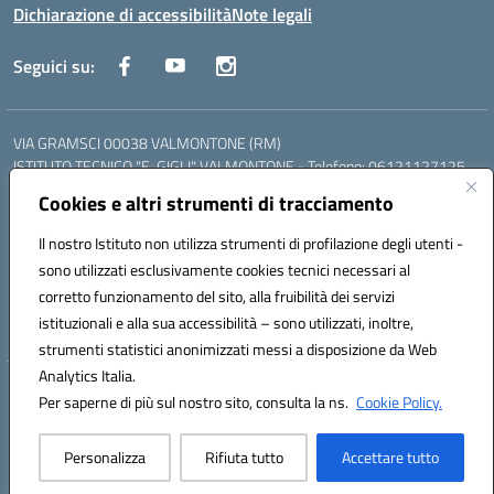
Dichiarazione di accessibilità
Note legali
Seguici su:
VIA GRAMSCI 00038 VALMONTONE (RM)
ISTITUTO TECNICO "E. GIGLI" VALMONTONE - Telefono: 06121127125
ISTITUTO PROFESSIONALE "P.P. DELFINO" COLLEFERRO - Telefono:
Cookies e altri strumenti di tracciamento
06121126825
LICEO DELLE SCIENZE UMANE "P.L. NERVI" SEGNI - Telefono:
Il nostro Istituto non utilizza strumenti di profilazione degli utenti -
06121126845
sono utilizzati esclusivamente cookies tecnici necessari al
Mail: RMIS099002@istruzione.it - PEC: RMIS099002@pec.istruzione.it
corretto funzionamento del sito, alla fruibilità dei servizi
Codice meccanografico: RMIS099002
istituzionali e alla sua accessibilità – sono utilizzati, inoltre,
Codice fiscale: 95036960581
strumenti statistici anonimizzati messi a disposizione da Web
Analytics Italia.
Hosting & Powered by 3D Solution S.r.l.
Per saperne di più sul nostro sito, consulta la ns.
Cookie Policy.
Concept & Design by Designers Italia
Personalizza
Rifiuta tutto
Accettare tutto