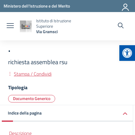
Vai ai contenuti
Vai al menu di navigazione
Vai al footer
Ministero dell'Istruzione e del Merito
Istituto di Istruzione
Superiore
Via Gramsci
Apr
.
richiesta assemblea rsu
Stampa / Condividi
Tipologia
Documento Generico
Indice della pagina
Descrizione