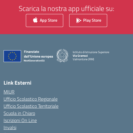
Scarica la nostra app ufficiale su:
App Store
Play Store
Istituto di Istruzione Superiore
Via Gramsci
Valmontone (RM)
— Visita la pagina iniziale della scuola
Link Esterni
MIUR
Ufficio Scolastico Regionale
Ufficio Scolastico Territoriale
Scuola in Chiaro
Iscrizioni On Line
Invalsi