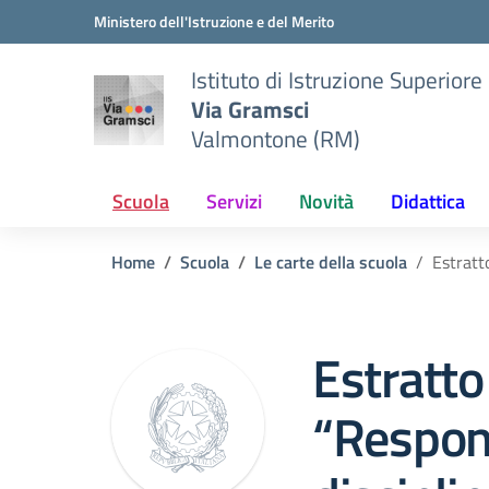
Vai ai contenuti
Vai al menu di navigazione
Vai al footer
Ministero dell'Istruzione e del Merito
Istituto di Istruzione Superiore
Via Gramsci
Valmontone (RM)
Scuola
Servizi
Novità
Didattica
Home
Scuola
Le carte della scuola
Estratto
Estratto 
“Respon