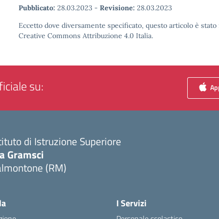
Pubblicato:
28.03.2023
-
Revisione:
28.03.2023
Eccetto dove diversamente specificato, questo articolo è stato 
Creative Commons Attribuzione 4.0 Italia.
iciale su:
App
tituto di Istruzione Superiore
ia Gramsci
almontone (RM)
Visita la pagina iniziale della scuola
la
I Servizi
zione
Personale scolastico