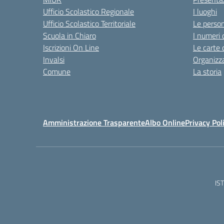
Ufficio Scolastico Regionale
I luoghi
Ufficio Scolastico Territoriale
Le perso
Scuola in Chiaro
I numeri 
Iscrizioni On Line
Le carte 
Invalsi
Organizz
Comune
La storia
Amministrazione Trasparente
Albo Online
Privacy Pol
IS