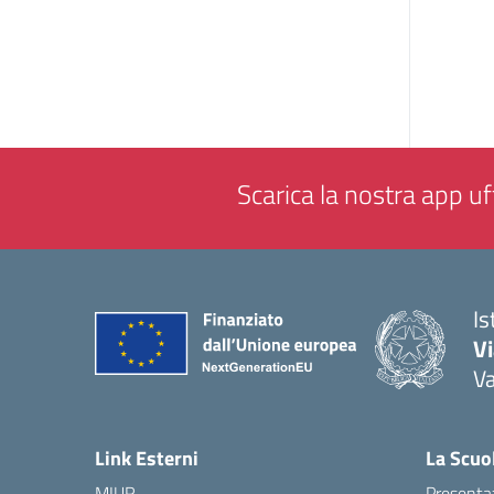
Scarica la nostra app uff
Is
V
V
— 
Link Esterni
La Scuo
MIUR
Presenta