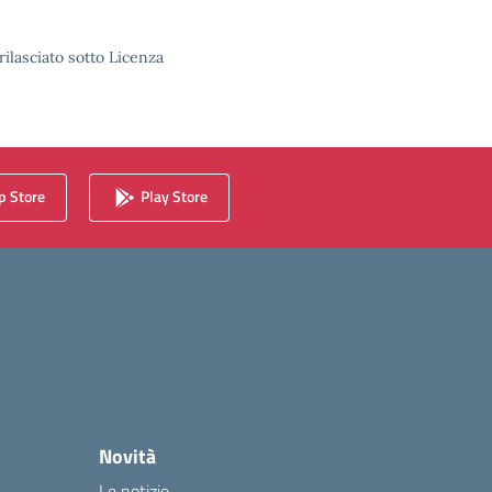
rilasciato sotto Licenza
 Store
Play Store
Novità
Le notizie