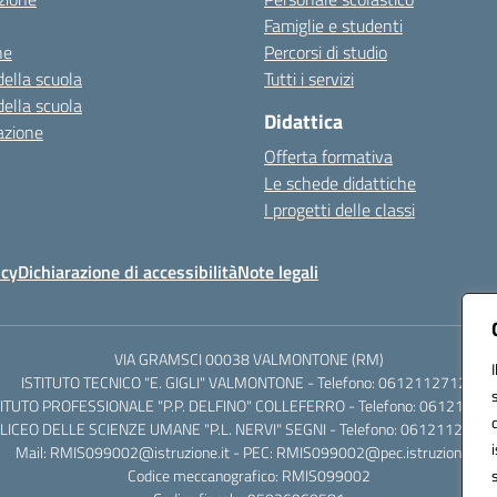
Famiglie e studenti
ne
Percorsi di studio
della scuola
Tutti i servizi
della scuola
Didattica
azione
Offerta formativa
Le schede didattiche
I progetti delle classi
icy
Dichiarazione di accessibilità
Note legali
VIA GRAMSCI 00038 VALMONTONE (RM)
ISTITUTO TECNICO "E. GIGLI" VALMONTONE - Telefono: 06121127125
TITUTO PROFESSIONALE "P.P. DELFINO" COLLEFERRO - Telefono: 06121126
LICEO DELLE SCIENZE UMANE "P.L. NERVI" SEGNI - Telefono: 0612112684
Mail: RMIS099002@istruzione.it - PEC: RMIS099002@pec.istruzione.it
Codice meccanografico: RMIS099002