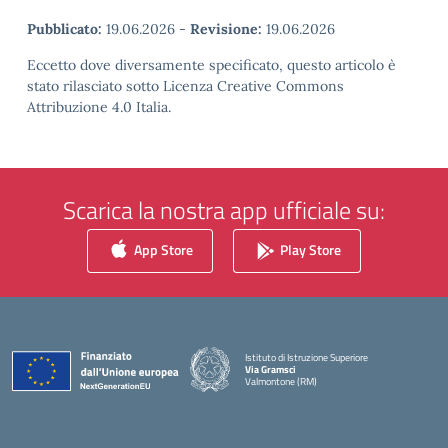
Pubblicato:
19.06.2026
-
Revisione:
19.06.2026
Eccetto dove diversamente specificato, questo articolo è
stato rilasciato sotto Licenza Creative Commons
Attribuzione 4.0 Italia.
Scarica la nostra app ufficiale su:
App Store
Play Store
Istituto di Istruzione Superiore
Via Gramsci
Valmontone (RM)
— Visita la pagina iniziale della scuola