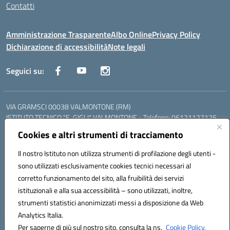
Contatti
Amministrazione Trasparente
Albo Online
Privacy Policy
Dichiarazione di accessibilità
Note legali
Seguici su:
VIA GRAMSCI 00038 VALMONTONE (RM)
ISTITUTO TECNICO "E. GIGLI" VALMONTONE - Telefono: 06121127125
ISTITUTO PROFESSIONALE "P.P. DELFINO" COLLEFERRO - Telefono:
Cookies e altri strumenti di tracciamento
06121126825
LICEO DELLE SCIENZE UMANE "P.L. NERVI" SEGNI - Telefono:
Il nostro Istituto non utilizza strumenti di profilazione degli utenti -
06121126845
sono utilizzati esclusivamente cookies tecnici necessari al
Mail: RMIS099002@istruzione.it - PEC: RMIS099002@pec.istruzione.it
corretto funzionamento del sito, alla fruibilità dei servizi
Codice meccanografico: RMIS099002
istituzionali e alla sua accessibilità – sono utilizzati, inoltre,
Codice fiscale: 95036960581
strumenti statistici anonimizzati messi a disposizione da Web
Analytics Italia.
Hosting & Powered by 3D Solution S.r.l.
Per saperne di più sul nostro sito, consulta la ns.
Cookie Policy.