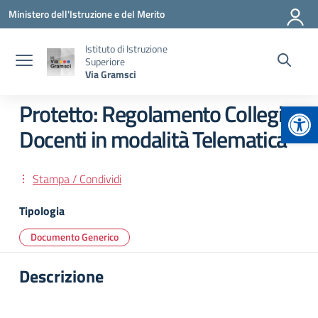
Vai ai contenuti
Vai al menu di navigazione
Vai al footer
Ministero dell'Istruzione e del Merito
Istituto di Istruzione
Superiore
Via Gramsci
Apr
Protetto: Regolamento Collegio
Docenti in modalità Telematica
Stampa / Condividi
Tipologia
Documento Generico
Descrizione