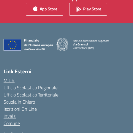
App Store
Play Store
Istituto di Istruzione Superiore
Via Gramsci
Valmontone (RM)
— Visita la pagina iniziale della scuola
Link Esterni
MIUR
Ufficio Scolastico Regionale
Ufficio Scolastico Territoriale
Scuola in Chiaro
Iscrizioni On Line
Invalsi
Comune