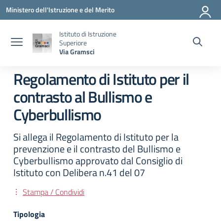
Vai ai contenuti
Vai al menu di navigazione
Vai al footer
Ministero dell'Istruzione e del Merito
Istituto di Istruzione
Superiore
Via Gramsci
Regolamento di Istituto per il
contrasto al Bullismo e
Cyberbullismo
Si allega il Regolamento di Istituto per la
prevenzione e il contrasto del Bullismo e
Cyberbullismo approvato dal Consiglio di
Istituto con Delibera n.41 del 07
Stampa / Condividi
Tipologia