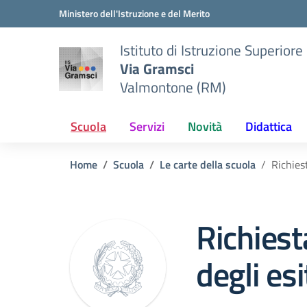
Vai ai contenuti
Vai al menu di navigazione
Vai al footer
Ministero dell'Istruzione e del Merito
Istituto di Istruzione Superiore
Via Gramsci
Valmontone (RM)
Scuola
Servizi
Novità
Didattica
Home
Scuola
Le carte della scuola
Richiest
Richiest
degli esi