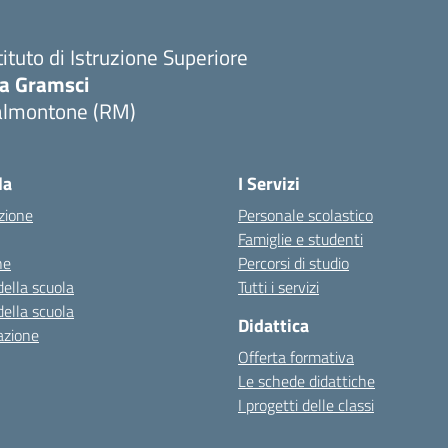
tituto di Istruzione Superiore
ia Gramsci
almontone (RM)
Visita la pagina iniziale della scuola
la
I Servizi
zione
Personale scolastico
Famiglie e studenti
ne
Percorsi di studio
della scuola
Tutti i servizi
della scuola
Didattica
azione
Offerta formativa
Le schede didattiche
I progetti delle classi