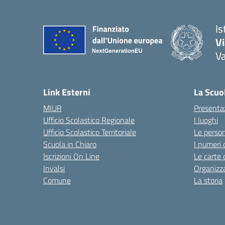
Is
V
V
— 
Link Esterni
La Scuo
MIUR
Presenta
Ufficio Scolastico Regionale
I luoghi
Ufficio Scolastico Territoriale
Le perso
Scuola in Chiaro
I numeri 
Iscrizioni On Line
Le carte 
Invalsi
Organizz
Comune
La storia