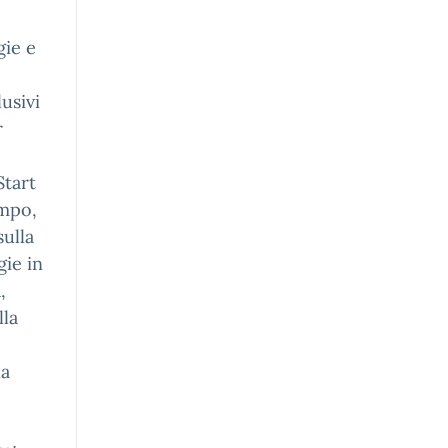
gie e
lusivi
r
Start
ampo,
sulla
gie in
,
lla
da