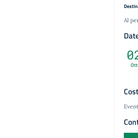
Destin
Al pe
Date
0
Ott
Cost
Event
Cont