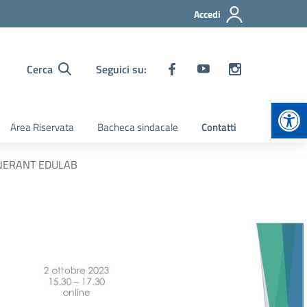
Accedi
Cerca
Seguici su:
Apr
Area Riservata
Bacheca sindacale
Contatti
INERANT EDULAB