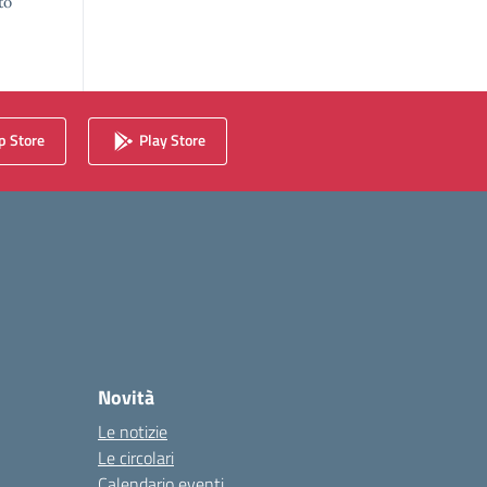
to
 Store
Play Store
Novità
Le notizie
Le circolari
Calendario eventi