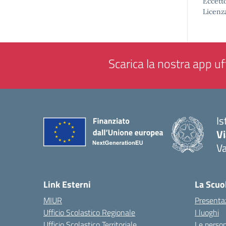
Eccetto
Licenz
Scarica la nostra app uff
Is
V
V
— 
Link Esterni
La Scuo
MIUR
Presenta
Ufficio Scolastico Regionale
I luoghi
Ufficio Scolastico Territoriale
Le perso