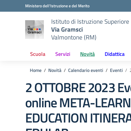
Vai ai contenuti
Vai al menu di navigazione
Vai al footer
Ministero dell'Istruzione e del Merito
Istituto di Istruzione Superiore
Via Gramsci
Valmontone (RM)
Scuola
Servizi
Novità
Didattica
Home
Novità
Calendario eventi
Eventi
2 OTTOBRE 2023 Ev
online META-LEAR
EDUCATION ITINER