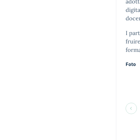
adott
digit
docen
I par
fruir
forma
Foto