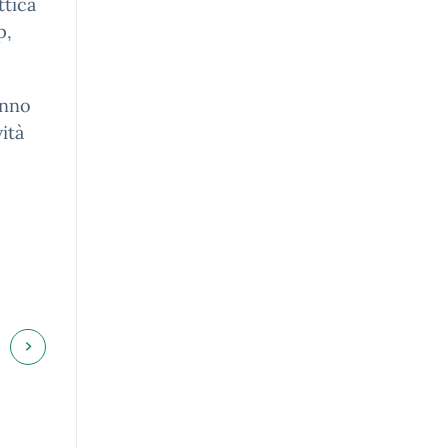
ttica
p,
nno
ità