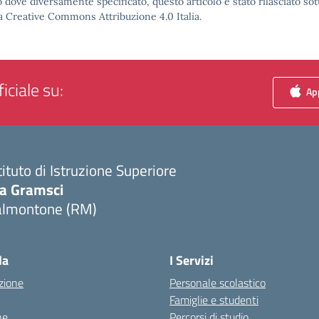
 dove diversamente specificato, questo articolo è stato rilasciato sot
a Creative Commons Attribuzione 4.0 Italia.
iciale su:
App
tituto di Istruzione Superiore
ia Gramsci
almontone (RM)
Visita la pagina iniziale della scuola
la
I Servizi
zione
Personale scolastico
Famiglie e studenti
ne
Percorsi di studio