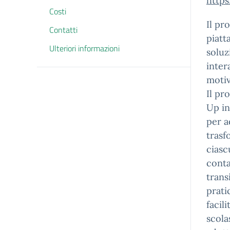
http
Costi
Il pr
Contatti
piatt
Ulteriori informazioni
soluz
inter
motiv
Il pr
Up in
per a
trasf
ciasc
conta
trans
prati
facili
scola