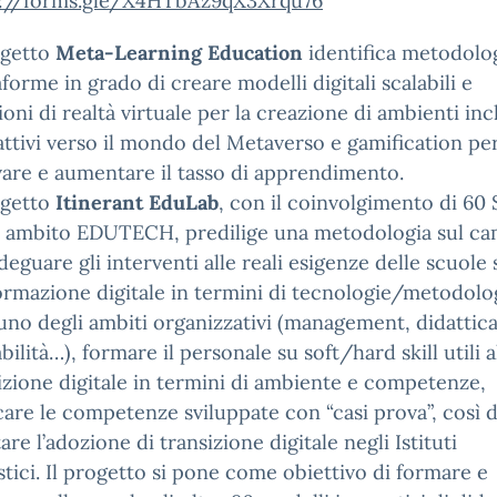
s://forms.gle/X4HTbAz9qX3Xrqu76
ogetto
Meta-Learning Education
identifica metodolo
aforme in grado di creare modelli digitali scalabili e
ioni di realtà virtuale per la creazione di ambienti inc
attivi verso il mondo del Metaverso e gamification pe
are e aumentare il tasso di apprendimento.
ogetto
Itinerant EduLab
, con il coinvolgimento di 60 
 ambito EDUTECH, predilige una metodologia sul c
deguare gli interventi alle reali esigenze delle scuole 
ormazione digitale in termini di tecnologie/metodolo
uno degli ambiti organizzativi (management, didattica
bilità…), formare il personale su soft/hard skill utili a
izione digitale in termini di ambiente e competenze,
care le competenze sviluppate con “casi prova”, così 
tare l’adozione di transizione digitale negli Istituti
stici. Il progetto si pone come obiettivo di formare e