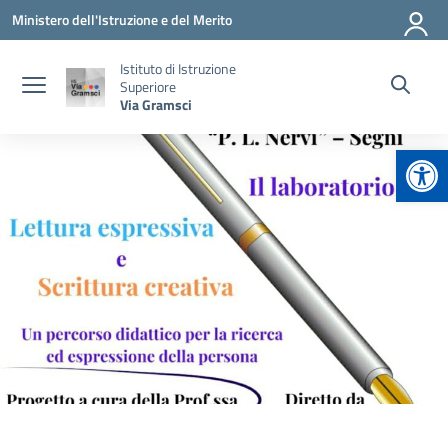
Vai ai contenuti
Vai al menu di navigazione
Vai al footer
Ministero dell'Istruzione e del Merito
Istituto di Istruzione
Superiore
Via Gramsci
Apr