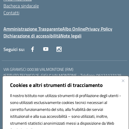
Bacheca sindacale
Contatti
Amministrazione Trasparente
Albo Online
Privacy Policy
Dichiarazione di accessibilità
Note legali
Seguici su:
VIA GRAMSCI 00038 VALMONTONE (RM)
ISTITUTO TECNICO "E. GIGLI" VALMONTONE - Telefono: 06121127125
ISTITUTO PROFESSIONALE "P.P. DELFINO" COLLEFERRO - Telefono:
Cookies e altri strumenti di tracciamento
06121126825
LICEO DELLE SCIENZE UMANE "P.L. NERVI" SEGNI - Telefono:
Il nostro Istituto non utilizza strumenti di profilazione degli utenti -
06121126845
sono utilizzati esclusivamente cookies tecnici necessari al
Mail: RMIS099002@istruzione.it - PEC: RMIS099002@pec.istruzione.it
corretto funzionamento del sito, alla fruibilità dei servizi
Codice meccanografico: RMIS099002
istituzionali e alla sua accessibilità – sono utilizzati, inoltre,
Codice fiscale: 95036960581
strumenti statistici anonimizzati messi a disposizione da Web