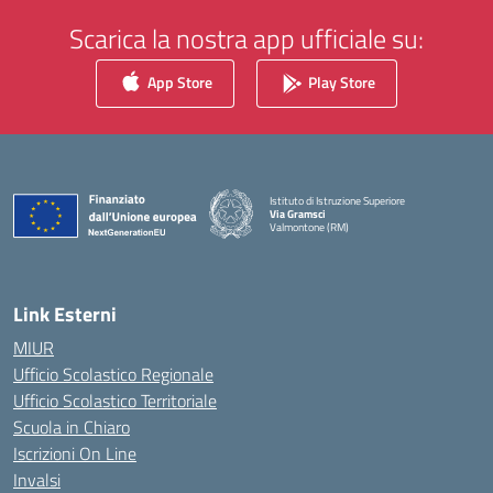
Scarica la nostra app ufficiale su:
App Store
Play Store
Istituto di Istruzione Superiore
Via Gramsci
Valmontone (RM)
— Visita la pagina iniziale della scuola
Link Esterni
MIUR
Ufficio Scolastico Regionale
Ufficio Scolastico Territoriale
Scuola in Chiaro
Iscrizioni On Line
Invalsi