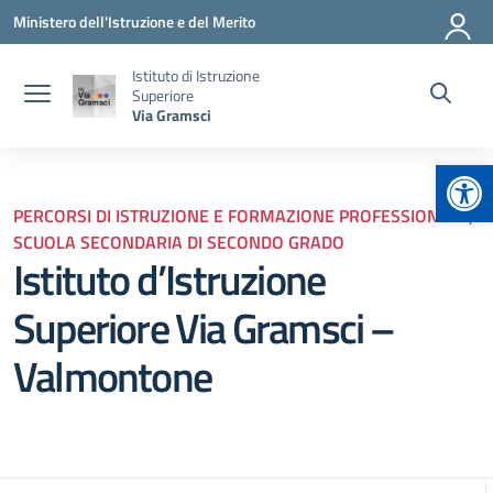
Vai ai contenuti
Vai al menu di navigazione
Vai al footer
Ministero dell'Istruzione e del Merito
Istituto di Istruzione
Superiore
Via Gramsci
Apr
PERCORSI DI ISTRUZIONE E FORMAZIONE PROFESSIONALE,
SCUOLA SECONDARIA DI SECONDO GRADO
Istituto d’Istruzione
Superiore Via Gramsci –
Valmontone