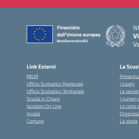
Is
V
V
— 
Link Esterni
La Scuo
MIUR
Presenta
Ufficio Scolastico Regionale
I luoghi
Ufficio Scolastico Territoriale
Le perso
Scuola in Chiaro
I numeri 
Iscrizioni On Line
Le carte 
Invalsi
Organizz
Comune
La storia