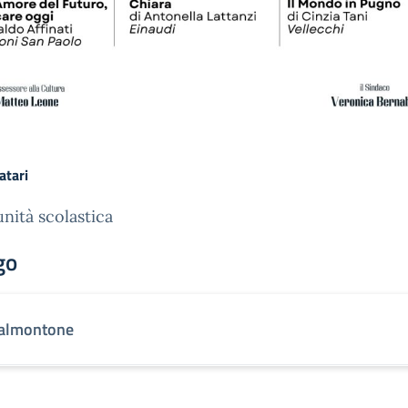
atari
ità scolastica
go
almontone