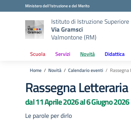
Vai ai contenuti
Vai al menu di navigazione
Vai al footer
Ministero dell'Istruzione e del Merito
Istituto di Istruzione Superiore
Via Gramsci
Valmontone (RM)
Scuola
Servizi
Novità
Didattica
Home
Novità
Calendario eventi
Rassegna 
Rassegna Letteraria
dal 11 Aprile 2026 al 6 Giugno 2026
Le parole per dirlo