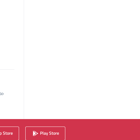
to
 Store
Play Store