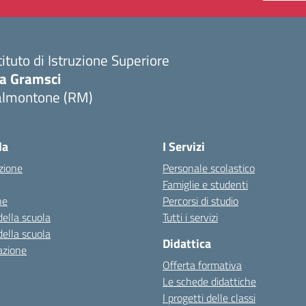
tituto di Istruzione Superiore
ia Gramsci
almontone (RM)
Visita la pagina iniziale della scuola
la
I Servizi
zione
Personale scolastico
Famiglie e studenti
ne
Percorsi di studio
della scuola
Tutti i servizi
della scuola
Didattica
azione
Offerta formativa
Le schede didattiche
I progetti delle classi