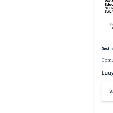
Destin
Comun
Luo
V