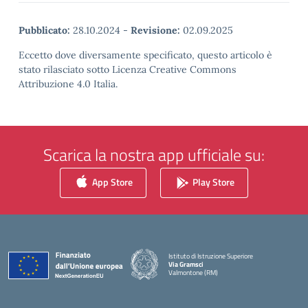
Pubblicato:
28.10.2024
-
Revisione:
02.09.2025
Eccetto dove diversamente specificato, questo articolo è
stato rilasciato sotto Licenza Creative Commons
Attribuzione 4.0 Italia.
Scarica la nostra app ufficiale su:
App Store
Play Store
Istituto di Istruzione Superiore
Via Gramsci
Valmontone (RM)
— Visita la pagina iniziale della scuola