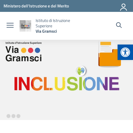
Vai ai contenuti
Vai al menu di navigazione
Vai al footer
Ministero dell'Istruzione e del Merito
Istituto di Istruzione
Superiore
Via Gramsci
Apr