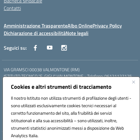
Bacheca sindacale
Contatti
Amministrazione Trasparente
Albo Online
Privacy Policy
Dichiarazione di accessibilità
Note legali
Seguici su:
VIA GRAMSCI 00038 VALMONTONE (RM)
ISTITUTO TECNICO "E. GIGLI" VALMONTONE - Telefono: 06121127125
ISTITUTO PROFESSIONALE "P.P. DELFINO" COLLEFERRO - Telefono:
Cookies e altri strumenti di tracciamento
06121126825
LICEO DELLE SCIENZE UMANE "P.L. NERVI" SEGNI - Telefono:
Il nostro Istituto non utilizza strumenti di profilazione degli utenti -
06121126845
sono utilizzati esclusivamente cookies tecnici necessari al
Mail: RMIS099002@istruzione.it - PEC: RMIS099002@pec.istruzione.it
corretto funzionamento del sito, alla fruibilità dei servizi
Codice meccanografico: RMIS099002
istituzionali e alla sua accessibilità – sono utilizzati, inoltre,
Codice fiscale: 95036960581
strumenti statistici anonimizzati messi a disposizione da Web
Analytics Italia.