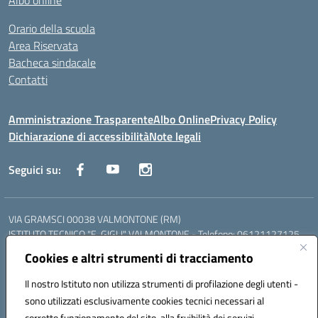
Albo online
Orario della scuola
Area Riservata
Bacheca sindacale
Contatti
Amministrazione Trasparente
Albo Online
Privacy Policy
Dichiarazione di accessibilità
Note legali
Seguici su:
VIA GRAMSCI 00038 VALMONTONE (RM)
ISTITUTO TECNICO "E. GIGLI" VALMONTONE - Telefono: 06121127125
ISTITUTO PROFESSIONALE "P.P. DELFINO" COLLEFERRO - Telefono:
Cookies e altri strumenti di tracciamento
06121126825
LICEO DELLE SCIENZE UMANE "P.L. NERVI" SEGNI - Telefono:
Il nostro Istituto non utilizza strumenti di profilazione degli utenti -
06121126845
sono utilizzati esclusivamente cookies tecnici necessari al
Mail: RMIS099002@istruzione.it - PEC: RMIS099002@pec.istruzione.it
corretto funzionamento del sito, alla fruibilità dei servizi