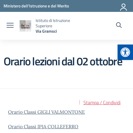
Vai ai contenuti
Vai al menu di navigazione
Vai al footer
Ministero dell'Istruzione e del Merito
Istituto di Istruzione
Superiore
Via Gramsci
Apr
Orario lezioni dal 02 ottobre
Stampa / Condividi
Orario Classi GIGLI VALMONTONE
Orario Classi IPIA COLLEFERRO