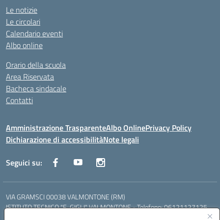
Le notizie
Le circolari
Calendario eventi
Albo online
Orario della scuola
Area Riservata
Bacheca sindacale
Contatti
Amministrazione Trasparente
Albo Online
Privacy Policy
Dichiarazione di accessibilità
Note legali
Seguici su:
VIA GRAMSCI 00038 VALMONTONE (RM)
ISTITUTO TECNICO "E. GIGLI" VALMONTONE - Telefono: 06121127125
ISTITUTO PROFESSIONALE "P.P. DELFINO" COLLEFERRO - Telefono: