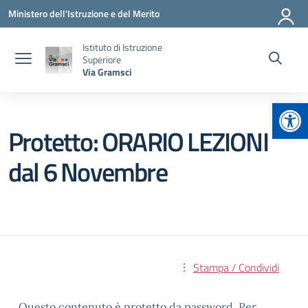
Vai ai contenuti
Vai al menu di navigazione
Vai al footer
Ministero dell'Istruzione e del Merito
Istituto di Istruzione
Superiore
Via Gramsci
Apr
Protetto: ORARIO LEZIONI
dal 6 Novembre
Stampa / Condividi
Questo contenuto è protetto da password. Per