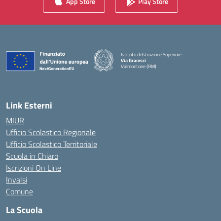
App Store
Play Store
Istituto di Istruzione Superiore
Via Gramsci
Valmontone (RM)
— Visita la pagina iniziale della scuola
Link Esterni
MIUR
Ufficio Scolastico Regionale
Ufficio Scolastico Territoriale
Scuola in Chiaro
Iscrizioni On Line
Invalsi
Comune
La Scuola