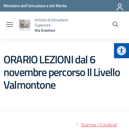
Vai ai contenuti
Vai al menu di navigazione
Vai al footer
Ministero dell'Istruzione e del Merito
Istituto di Istruzione
Superiore
Via Gramsci
Apr
ORARIO LEZIONI dal 6
novembre percorso II Livello
Valmontone
Stampa / Condividi