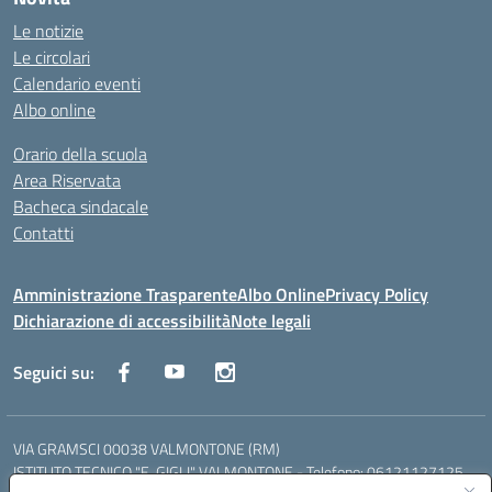
Le notizie
Le circolari
Calendario eventi
Albo online
Orario della scuola
Area Riservata
Bacheca sindacale
Contatti
Amministrazione Trasparente
Albo Online
Privacy Policy
Dichiarazione di accessibilità
Note legali
Seguici su:
VIA GRAMSCI 00038 VALMONTONE (RM)
ISTITUTO TECNICO "E. GIGLI" VALMONTONE - Telefono: 06121127125