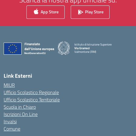
App Store
Play Store
Istituto di Istruzione Superiore
Via Gramsci
Valmontone (RM)
— Visita la pagina iniziale della scuola
Link Esterni
MIUR
Ufficio Scolastico Regionale
Ufficio Scolastico Territoriale
Scuola in Chiaro
Iscrizioni On Line
Invalsi
Comune