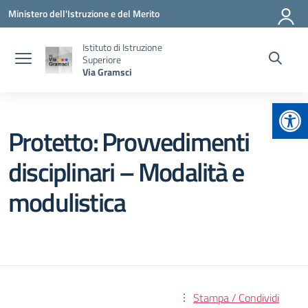
Vai ai contenuti
Vai al menu di navigazione
Vai al footer
Ministero dell'Istruzione e del Merito
Istituto di Istruzione
Superiore
Via Gramsci
Apr
Protetto: Provvedimenti
disciplinari – Modalità e
modulistica
Stampa / Condividi