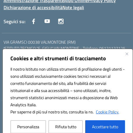
Amministrazione Trasparente
Albo Online
Privacy Policy
Dichiarazione di accessibilità
Note legali
Seguici su:
VIA GRAMSCI 00038 VALMONTONE (RM)
ISTITUTO TECNICO "E. GIGLI" VALMONTONE - Telefono: 06121127125
ISTITUTO PROFESSIONALE "P.P. DELFINO" COLLEFERRO - Telefono:
Cookies e altri strumenti di tracciamento
06121126825
LICEO DELLE SCIENZE UMANE "P.L. NERVI" SEGNI - Telefono:
Il nostro Istituto non utilizza strumenti di profilazione degli utenti -
06121126845
sono utilizzati esclusivamente cookies tecnici necessari al
Mail: RMIS099002@istruzione.it - PEC: RMIS099002@pec.istruzione.it
corretto funzionamento del sito, alla fruibilità dei servizi
Codice meccanografico: RMIS099002
istituzionali e alla sua accessibilità – sono utilizzati, inoltre,
Codice fiscale: 95036960581
strumenti statistici anonimizzati messi a disposizione da Web
Analytics Italia.
Hosting & Powered by 3D Solution S.r.l.
Per saperne di più sul nostro sito, consulta la ns.
Cookie Policy.
Concept & Design by Designers Italia
Personalizza
Rifiuta tutto
Accettare tutto