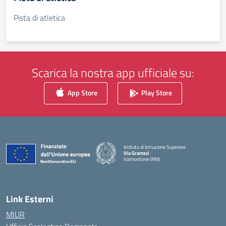
Pista di atletica
Scarica la nostra app ufficiale su:
App Store
Play Store
Istituto di Istruzione Superiore
Via Gramsci
Valmontone (RM)
— Visita la pagina iniziale della scuola
Link Esterni
MIUR