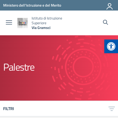
Vai ai contenuti
Vai al menu di navigazione
Vai al footer
Ministero dell'Istruzione e del Merito
Istituto di Istruzione
Superiore
Via Gramsci
Apr
Palestre
FILTRI