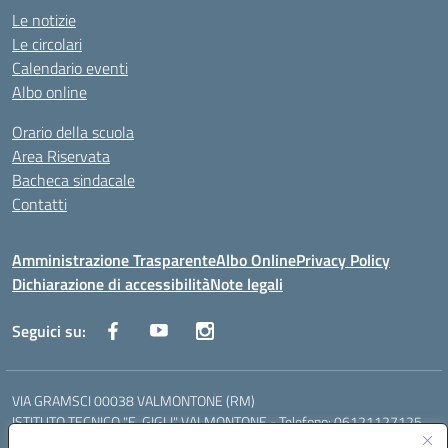
Le notizie
Le circolari
Calendario eventi
Albo online
Orario della scuola
Area Riservata
Bacheca sindacale
Contatti
Amministrazione Trasparente
Albo Online
Privacy Policy
Dichiarazione di accessibilità
Note legali
Seguici su:
VIA GRAMSCI 00038 VALMONTONE (RM)
ISTITUTO TECNICO "E. GIGLI" VALMONTONE - Telefono: 06121127125
ISTITUTO PROFESSIONALE "P.P. DELFINO" COLLEFERRO - Telefono: