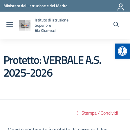
Vai ai contenuti
Vai al menu di navigazione
Vai al footer
Ministero dell'Istruzione e del Merito
Istituto di Istruzione
Superiore
Via Gramsci
Apr
Protetto: VERBALE A.S.
2025-2026
Stampa / Condividi
Questo contenuto è protetto da password. Per