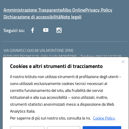
Amministrazione Trasparente
Albo Online
Privacy Policy
Dichiarazione di accessibilità
Note legali
Seguici su:
VIA GRAMSCI 00038 VALMONTONE (RM)
ISTITUTO TECNICO "E. GIGLI" VALMONTONE - Telefono: 06121127125
ISTITUTO PROFESSIONALE "P.P. DELFINO" COLLEFERRO - Telefono:
Cookies e altri strumenti di tracciamento
06121126825
LICEO DELLE SCIENZE UMANE "P.L. NERVI" SEGNI - Telefono:
Il nostro Istituto non utilizza strumenti di profilazione degli utenti -
06121126845
sono utilizzati esclusivamente cookies tecnici necessari al
Mail: RMIS099002@istruzione.it - PEC: RMIS099002@pec.istruzione.it
corretto funzionamento del sito, alla fruibilità dei servizi
Codice meccanografico: RMIS099002
istituzionali e alla sua accessibilità – sono utilizzati, inoltre,
Codice fiscale: 95036960581
strumenti statistici anonimizzati messi a disposizione da Web
Analytics Italia.
Hosting & Powered by 3D Solution S.r.l.
Per saperne di più sul nostro sito, consulta la ns.
Cookie Policy.
Concept & Design by Designers Italia