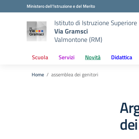
Vai ai contenuti
Vai al menu di navigazione
Vai al footer
Ministero dell'Istruzione e del Merito
Istituto di Istruzione Superiore
Via Gramsci
Valmontone (RM)
Scuola
Servizi
Novità
Didattica
Home
assemblea dei genitori
Ar
dei