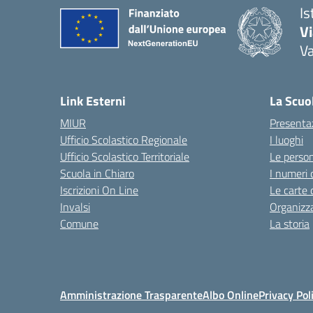
Is
V
V
— 
Link Esterni
La Scuo
MIUR
Presenta
Ufficio Scolastico Regionale
I luoghi
Ufficio Scolastico Territoriale
Le perso
Scuola in Chiaro
I numeri 
Iscrizioni On Line
Le carte 
Invalsi
Organizz
Comune
La storia
Amministrazione Trasparente
Albo Online
Privacy Pol