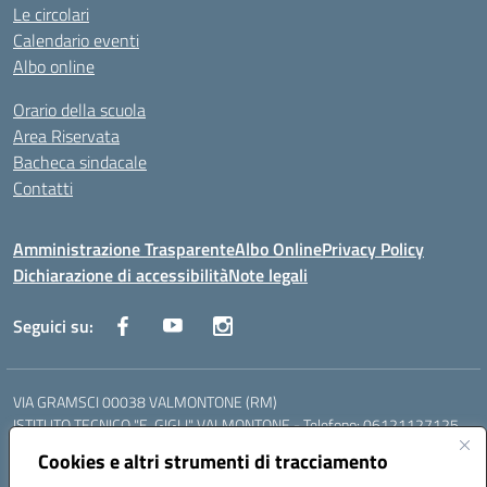
Le circolari
Calendario eventi
Albo online
Orario della scuola
Area Riservata
Bacheca sindacale
Contatti
Amministrazione Trasparente
Albo Online
Privacy Policy
Dichiarazione di accessibilità
Note legali
Seguici su:
VIA GRAMSCI 00038 VALMONTONE (RM)
ISTITUTO TECNICO "E. GIGLI" VALMONTONE - Telefono: 06121127125
ISTITUTO PROFESSIONALE "P.P. DELFINO" COLLEFERRO - Telefono:
Cookies e altri strumenti di tracciamento
06121126825