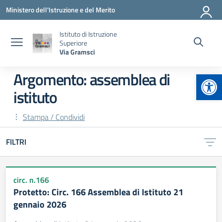
Vai ai contenuti
Vai al menu di navigazione
Vai al footer
Ministero dell'Istruzione e del Merito
Istituto di Istruzione
Superiore
Via Gramsci
Apr
Argomento: assemblea di
istituto
Stampa / Condividi
FILTRI
circ. n.166
Protetto: Circ. 166 Assemblea di Istituto 21
gennaio 2026