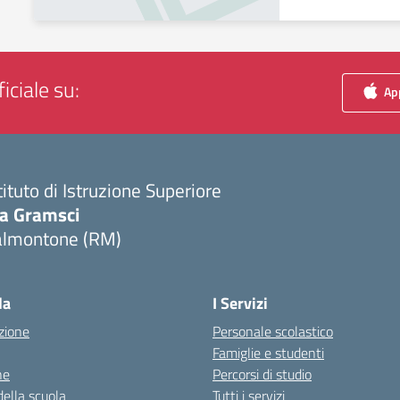
iciale su:
App
tituto di Istruzione Superiore
ia Gramsci
almontone (RM)
Visita la pagina iniziale della scuola
la
I Servizi
zione
Personale scolastico
Famiglie e studenti
ne
Percorsi di studio
della scuola
Tutti i servizi