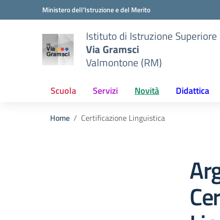
Vai ai contenuti
Vai al menu di navigazione
Vai al footer
Ministero dell'Istruzione e del Merito
Istituto di Istruzione Superiore
Via Gramsci
Valmontone (RM)
Scuola
Servizi
Novità
Didattica
Home
Certificazione Linguistica
Ar
Cer