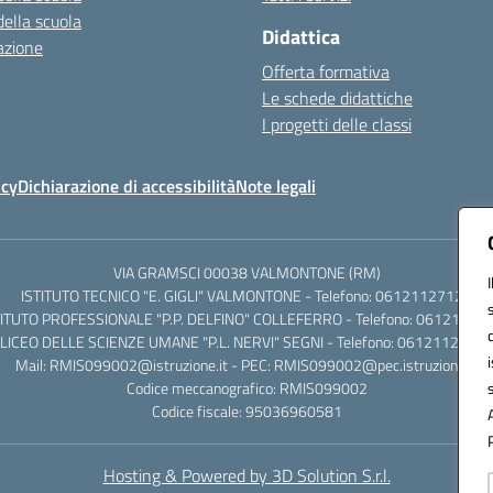
della scuola
Didattica
azione
Offerta formativa
Le schede didattiche
I progetti delle classi
icy
Dichiarazione di accessibilità
Note legali
VIA GRAMSCI 00038 VALMONTONE (RM)
ISTITUTO TECNICO "E. GIGLI" VALMONTONE - Telefono: 06121127125
TITUTO PROFESSIONALE "P.P. DELFINO" COLLEFERRO - Telefono: 06121126
LICEO DELLE SCIENZE UMANE "P.L. NERVI" SEGNI - Telefono: 0612112684
Mail: RMIS099002@istruzione.it - PEC: RMIS099002@pec.istruzione.it
Codice meccanografico: RMIS099002
Codice fiscale: 95036960581
Hosting & Powered by 3D Solution S.r.l.