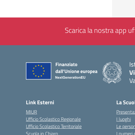
Scarica la nostra app uff
Is
V
V
— 
Link Esterni
La Scuo
MIUR
Presenta
Ufficio Scolastico Regionale
I luoghi
Ufficio Scolastico Territoriale
Le perso
Scuola in Chiaro
I numeri 