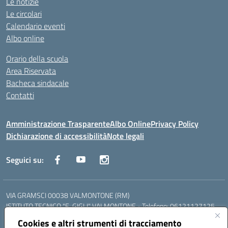
Le notizie
Le circolari
Calendario eventi
Albo online
Orario della scuola
Area Riservata
Bacheca sindacale
Contatti
Amministrazione Trasparente
Albo Online
Privacy Policy
Dichiarazione di accessibilità
Note legali
Seguici su:
VIA GRAMSCI 00038 VALMONTONE (RM)
ISTITUTO TECNICO "E. GIGLI" VALMONTONE - Telefono: 06121127125
ISTITUTO PROFESSIONALE "P.P. DELFINO" COLLEFERRO - Telefono:
Cookies e altri strumenti di tracciamento
06121126825