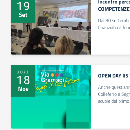
Incontro perco
19
COMPETENZE 
Set
Dal 30 settembre 
finanziati da fo
2023
OPEN DAY IIS 
18
Anche quest'anno
Nov
Colleferro e Segn
scuole del primo 