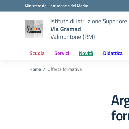
Vai ai contenuti
Vai al menu di navigazione
Vai al footer
Ministero dell'Istruzione e del Merito
Istituto di Istruzione Superiore
Via Gramsci
Valmontone (RM)
Scuola
Servizi
Novità
Didattica
Home
Offerta formativa
Ar
fo