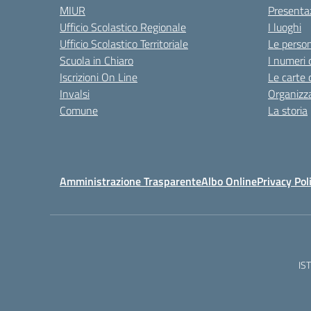
MIUR
Presenta
Ufficio Scolastico Regionale
I luoghi
Ufficio Scolastico Territoriale
Le perso
Scuola in Chiaro
I numeri 
Iscrizioni On Line
Le carte 
Invalsi
Organizz
Comune
La storia
Amministrazione Trasparente
Albo Online
Privacy Pol
IS