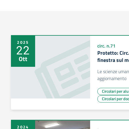
2025
22
circ. n.71
Protetto: Cir
Ott
finestra sul 
Le scienze uman
aggiornamento
Circolari per al
Circolari per do
2024