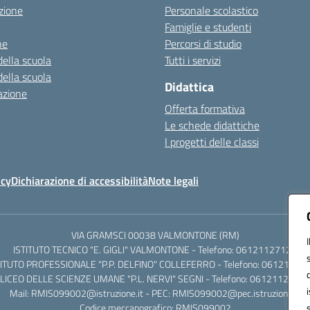
zione
Personale scolastico
Famiglie e studenti
ne
Percorsi di studio
della scuola
Tutti i servizi
della scuola
Didattica
azione
Offerta formativa
Le schede didattiche
I progetti delle classi
icy
Dichiarazione di accessibilità
Note legali
VIA GRAMSCI 00038 VALMONTONE (RM)
ISTITUTO TECNICO "E. GIGLI" VALMONTONE - Telefono: 06121127125
TITUTO PROFESSIONALE "P.P. DELFINO" COLLEFERRO - Telefono: 06121126
LICEO DELLE SCIENZE UMANE "P.L. NERVI" SEGNI - Telefono: 0612112684
Mail: RMIS099002@istruzione.it - PEC: RMIS099002@pec.istruzione.it
Codice meccanografico: RMIS099002