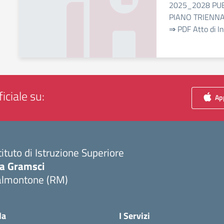
2025_2028 PU
PIANO TRIENN
⇒ PDF Atto di I
iciale su:
App
tituto di Istruzione Superiore
ia Gramsci
almontone (RM)
Visita la pagina iniziale della scuola
la
I Servizi