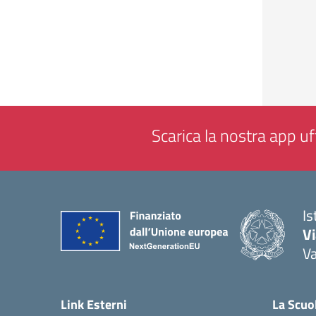
Scarica la nostra app uff
Is
V
V
— 
Link Esterni
La Scuo