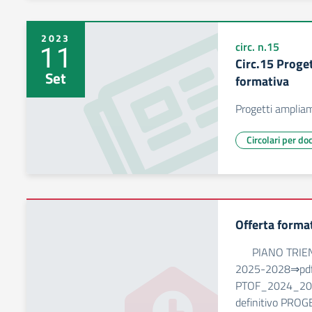
2023
11
circ. n.15
Circ.15 Proge
Set
formativa
Progetti amplia
Circolari per do
Offerta forma
PIANO TRIEN
2025-2028⇒pdf
PTOF_2024_2025
definitivo PRO