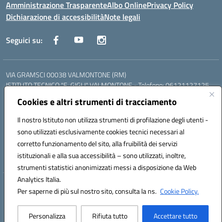
Amministrazione Trasparente
Albo Online
Privacy Policy
Dichiarazione di accessibilità
Note legali
Seguici su:
VIA GRAMSCI 00038 VALMONTONE (RM)
ISTITUTO TECNICO "E. GIGLI" VALMONTONE - Telefono: 06121127125
ISTITUTO PROFESSIONALE "P.P. DELFINO" COLLEFERRO - Telefono:
Cookies e altri strumenti di tracciamento
06121126825
LICEO DELLE SCIENZE UMANE "P.L. NERVI" SEGNI - Telefono:
Il nostro Istituto non utilizza strumenti di profilazione degli utenti -
06121126845
sono utilizzati esclusivamente cookies tecnici necessari al
Mail: RMIS099002@istruzione.it - PEC: RMIS099002@pec.istruzione.it
corretto funzionamento del sito, alla fruibilità dei servizi
Codice meccanografico: RMIS099002
istituzionali e alla sua accessibilità – sono utilizzati, inoltre,
Codice fiscale: 95036960581
strumenti statistici anonimizzati messi a disposizione da Web
Analytics Italia.
Hosting & Powered by 3D Solution S.r.l.
Per saperne di più sul nostro sito, consulta la ns.
Cookie Policy.
Concept & Design by Designers Italia
Personalizza
Rifiuta tutto
Accettare tutto