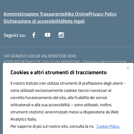
Amministrazione Trasparente
Albo Online
Privacy Policy
Dichiarazione di accessibilità
Note legali
Seguici su:
VIA GRAMSCI 00038 VALMONTONE (RM)
ISTITUTO TECNICO "E. GIGLI" VALMONTONE - Telefono: 06121127125
ISTITUTO PROFESSIONALE "P.P. DELFINO" COLLEFERRO - Telefono:
Cookies e altri strumenti di tracciamento
06121126825
LICEO DELLE SCIENZE UMANE "P.L. NERVI" SEGNI - Telefono:
Il nostro Istituto non utilizza strumenti di profilazione degli utenti -
06121126845
sono utilizzati esclusivamente cookies tecnici necessari al
Mail: RMIS099002@istruzione.it - PEC: RMIS099002@pec.istruzione.it
corretto funzionamento del sito, alla fruibilità dei servizi
Codice meccanografico: RMIS099002
istituzionali e alla sua accessibilità – sono utilizzati, inoltre,
Codice fiscale: 95036960581
strumenti statistici anonimizzati messi a disposizione da Web
Analytics Italia.
Hosting & Powered by 3D Solution S.r.l.
Per saperne di più sul nostro sito, consulta la ns.
Cookie Policy.
Concept & Design by Designers Italia