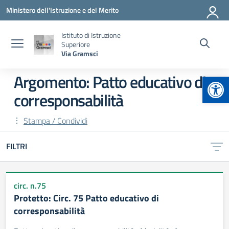
Vai ai contenuti
Vai al menu di navigazione
Vai al footer
Ministero dell'Istruzione e del Merito
Istituto di Istruzione
Superiore
Via Gramsci
Apr
Argomento: Patto educativo di
corresponsabilità
Stampa / Condividi
FILTRI
circ. n.75
Protetto: Circ. 75 Patto educativo di
corresponsabilità