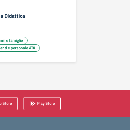
a Didattica
unni e famiglie
centi e personale ATA
 Store
Play Store