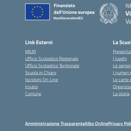
Is
V
V
— 
Link Esterni
La Scuo
MIUR
Presenta
Ufficio Scolastico Regionale
I luoghi
Ufficio Scolastico Territoriale
Le perso
Scuola in Chiaro
I numeri 
Iscrizioni On Line
Le carte 
Invalsi
Organizz
Comune
La storia
Amministrazione Trasparente
Albo Online
Privacy Pol