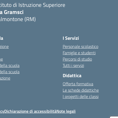
tituto di Istruzione Superiore
ia Gramsci
almontone (RM)
Visita la pagina iniziale della scuola
la
I Servizi
zione
Personale scolastico
Famiglie e studenti
ne
Percorsi di studio
della scuola
Tutti i servizi
della scuola
Didattica
azione
Offerta formativa
Le schede didattiche
I progetti delle classi
icy
Dichiarazione di accessibilità
Note legali