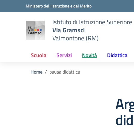
Vai ai contenuti
Vai al menu di navigazione
Vai al footer
Ministero dell'Istruzione e del Merito
Istituto di Istruzione Superiore
Via Gramsci
Valmontone (RM)
Scuola
Servizi
Novità
Didattica
Home
pausa didattica
Ar
did