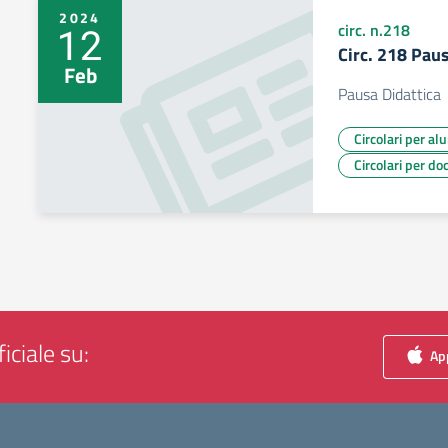
2024
12
circ. n.218
Circ. 218 Paus
Feb
Pausa Didattica
Circolari per al
Circolari per do
iciale su:
App