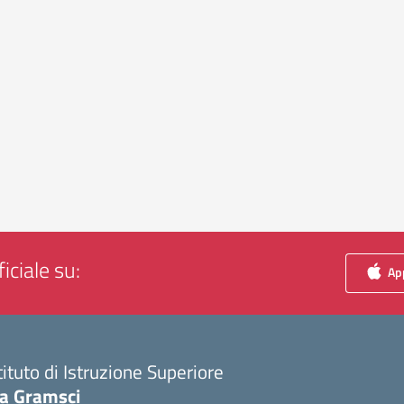
iciale su:
App
tituto di Istruzione Superiore
ia Gramsci