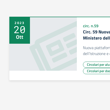
2023
20
circ. n.59
Circ. 59 Nuov
Ott
Ministero dell
Nuova piattafor
dell’Istruzione e
Circolari per al
Circolari per do