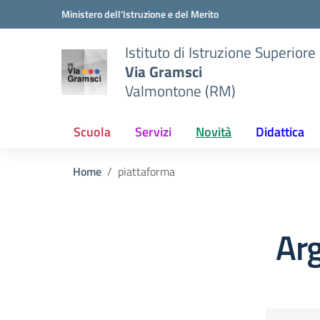
Vai ai contenuti
Vai al menu di navigazione
Vai al footer
Ministero dell'Istruzione e del Merito
Istituto di Istruzione Superiore
Via Gramsci
Valmontone (RM)
Scuola
Servizi
Novità
Didattica
Home
piattaforma
Ar