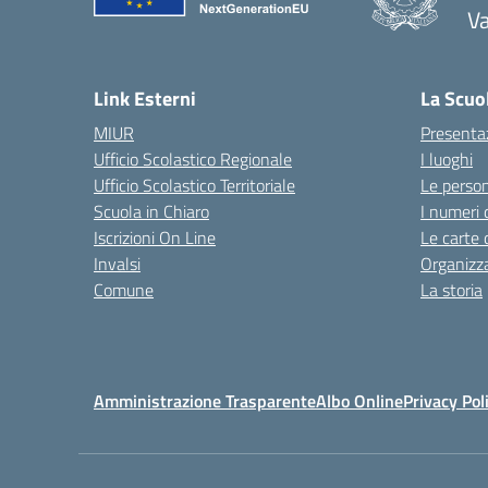
V
— 
Link Esterni
La Scuo
MIUR
Presenta
Ufficio Scolastico Regionale
I luoghi
Ufficio Scolastico Territoriale
Le perso
Scuola in Chiaro
I numeri 
Iscrizioni On Line
Le carte 
Invalsi
Organizz
Comune
La storia
Amministrazione Trasparente
Albo Online
Privacy Pol