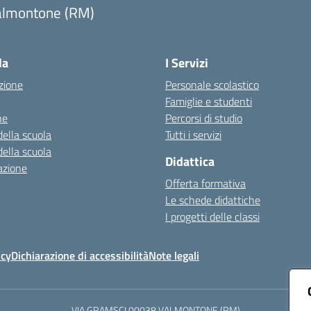
almontone (RM)
Visita la pagina iniziale della scuola
la
I Servizi
zione
Personale scolastico
Famiglie e studenti
ne
Percorsi di studio
della scuola
Tutti i servizi
della scuola
Didattica
azione
Offerta formativa
Le schede didattiche
I progetti delle classi
icy
Dichiarazione di accessibilità
Note legali
VIA GRAMSCI 00038 VALMONTONE (RM)