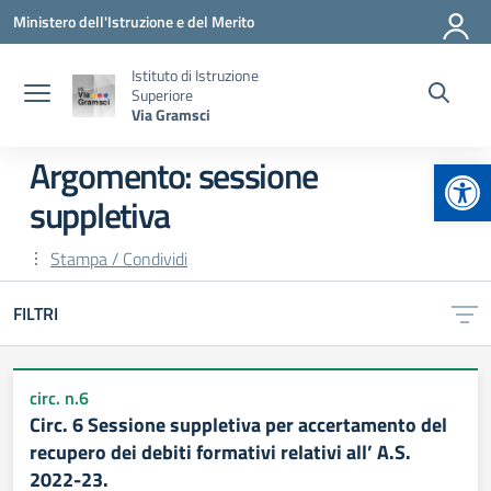
Vai ai contenuti
Vai al menu di navigazione
Vai al footer
Ministero dell'Istruzione e del Merito
Istituto di Istruzione
Superiore
Via Gramsci
Apr
Argomento: sessione
suppletiva
Stampa / Condividi
FILTRI
circ. n.6
Circ. 6 Sessione suppletiva per accertamento del
recupero dei debiti formativi relativi all’ A.S.
2022-23.