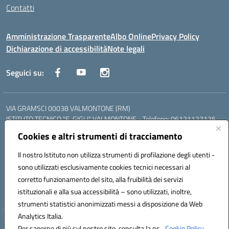
Contatti
Amministrazione Trasparente
Albo Online
Privacy Policy
Dichiarazione di accessibilità
Note legali
Seguici su:
VIA GRAMSCI 00038 VALMONTONE (RM)
ISTITUTO TECNICO "E. GIGLI" VALMONTONE - Telefono: 06121127125
ISTITUTO PROFESSIONALE "P.P. DELFINO" COLLEFERRO - Telefono:
Cookies e altri strumenti di tracciamento
06121126825
LICEO DELLE SCIENZE UMANE "P.L. NERVI" SEGNI - Telefono:
Il nostro Istituto non utilizza strumenti di profilazione degli utenti -
06121126845
sono utilizzati esclusivamente cookies tecnici necessari al
Mail: RMIS099002@istruzione.it - PEC: RMIS099002@pec.istruzione.it
corretto funzionamento del sito, alla fruibilità dei servizi
Codice meccanografico: RMIS099002
istituzionali e alla sua accessibilità – sono utilizzati, inoltre,
Codice fiscale: 95036960581
strumenti statistici anonimizzati messi a disposizione da Web
Analytics Italia.
Hosting & Powered by 3D Solution S.r.l.
Per saperne di più sul nostro sito, consulta la ns.
Cookie Policy.