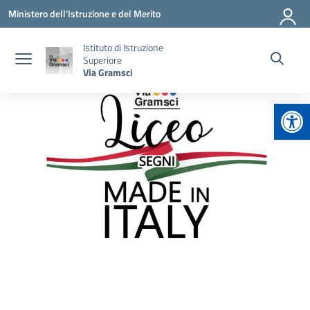
Vai ai contenuti
Vai al menu di navigazione
Vai al footer
Ministero dell'Istruzione e del Merito
Istituto di Istruzione
Superiore
Via Gramsci
Apr