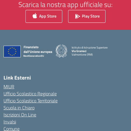
Scarica la nostra app ufficiale su:
App Store
Play Store
Istituto di Istruzione Superiore
Via Gramsci
Valmontone (RM)
— Visita la pagina iniziale della scuola
Link Esterni
MIUR
Ufficio Scolastico Regionale
Ufficio Scolastico Territoriale
Scuola in Chiaro
Iscrizioni On Line
Invalsi
Comune