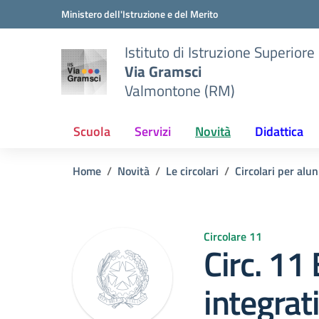
Vai ai contenuti
Vai al menu di navigazione
Vai al footer
Ministero dell'Istruzione e del Merito
Istituto di Istruzione Superiore
Via Gramsci
Valmontone (RM)
Scuola
Servizi
Novità
Didattica
Home
Novità
Le circolari
Circolari per alun
Circolare 11
Circ. 11
integrati