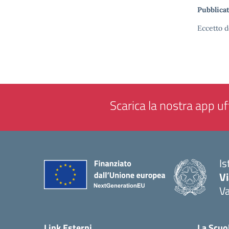
Pubblicat
Eccetto d
Scarica la nostra app uff
Is
V
V
— 
Link Esterni
La Scuo