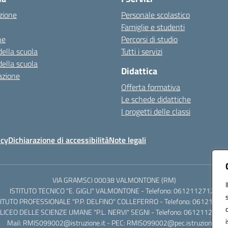
zione
Personale scolastico
Famiglie e studenti
ne
Percorsi di studio
della scuola
Tutti i servizi
della scuola
Didattica
azione
Offerta formativa
Le schede didattiche
I progetti delle classi
icy
Dichiarazione di accessibilità
Note legali
VIA GRAMSCI 00038 VALMONTONE (RM)
ISTITUTO TECNICO "E. GIGLI" VALMONTONE - Telefono: 06121127125
TITUTO PROFESSIONALE "P.P. DELFINO" COLLEFERRO - Telefono: 06121126
LICEO DELLE SCIENZE UMANE "P.L. NERVI" SEGNI - Telefono: 0612112684
Mail: RMIS099002@istruzione.it - PEC: RMIS099002@pec.istruzione.it