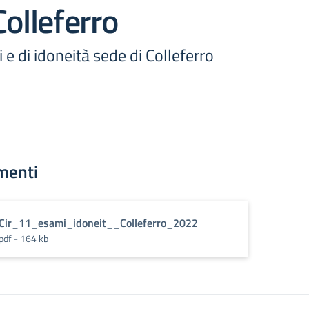
Colleferro
 e di idoneità sede di Colleferro
menti
Cir_11_esami_idoneit__Colleferro_2022
pdf - 164 kb