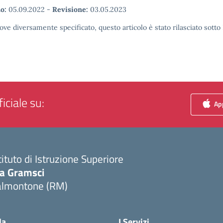
o:
05.09.2022
-
Revisione:
03.05.2023
ove diversamente specificato, questo articolo è stato rilasciato sott
iciale su:
App
tituto di Istruzione Superiore
ia Gramsci
almontone (RM)
Visita la pagina iniziale della scuola
la
I Servizi