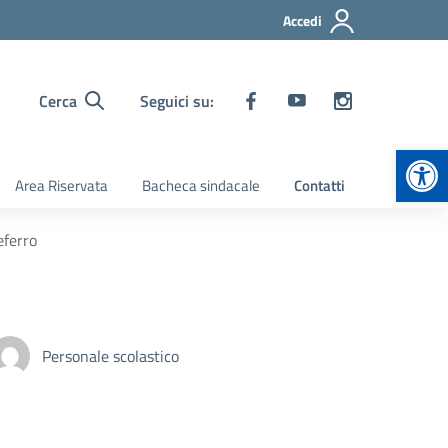
Accedi
Cerca
Seguici su:
Apr
Area Riservata
Bacheca sindacale
Contatti
eferro
Personale scolastico