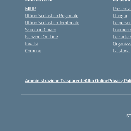
MIUR
Presenta
Ufficio Scolastico Regionale
I luoghi
Ufficio Scolastico Territoriale
Le perso
Scuola in Chiaro
I numeri 
Iscrizioni On Line
Le carte 
Invalsi
Organizz
Comune
La storia
Amministrazione Trasparente
Albo Online
Privacy Pol
IS