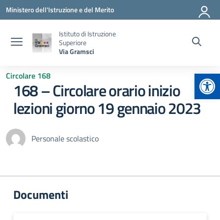
Vai ai contenuti
Vai al menu di navigazione
Vai al footer
Ministero dell'Istruzione e del Merito
Istituto di Istruzione
Superiore
Via Gramsci
Apr
Circolare 168
168 – Circolare orario inizio
lezioni giorno 19 gennaio 2023
Personale scolastico
Documenti