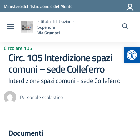
Vai ai contenuti
Vai al menu di navigazione
Vai al footer
Ministero dell'Istruzione e del Merito
Istituto di Istruzione
Superiore
Via Gramsci
Apr
Circolare 105
Circ. 105 Interdizione spazi
comuni – sede Colleferro
Interdizione spazi comuni - sede Colleferro
Personale scolastico
Documenti