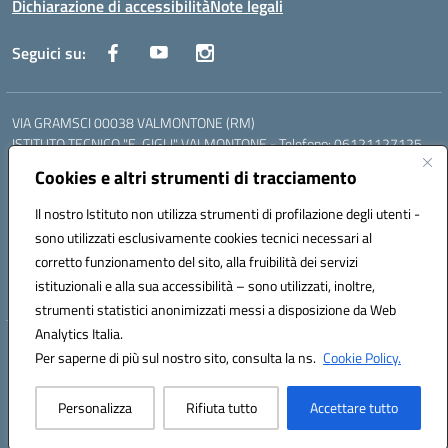
Dichiarazione di accessibilità
Note legali
Seguici su:
VIA GRAMSCI 00038 VALMONTONE (RM)
ISTITUTO TECNICO "E. GIGLI" VALMONTONE - Telefono: 06121127125
ISTITUTO PROFESSIONALE "P.P. DELFINO" COLLEFERRO - Telefono:
Cookies e altri strumenti di tracciamento
06121126825
LICEO DELLE SCIENZE UMANE "P.L. NERVI" SEGNI - Telefono:
Il nostro Istituto non utilizza strumenti di profilazione degli utenti -
06121126845
sono utilizzati esclusivamente cookies tecnici necessari al
Mail: RMIS099002@istruzione.it - PEC: RMIS099002@pec.istruzione.it
corretto funzionamento del sito, alla fruibilità dei servizi
Codice meccanografico: RMIS099002
istituzionali e alla sua accessibilità – sono utilizzati, inoltre,
Codice fiscale: 95036960581
strumenti statistici anonimizzati messi a disposizione da Web
Analytics Italia.
Hosting & Powered by 3D Solution S.r.l.
Per saperne di più sul nostro sito, consulta la ns.
Cookie Policy.
Concept & Design by Designers Italia
Personalizza
Rifiuta tutto
Accettare tutto