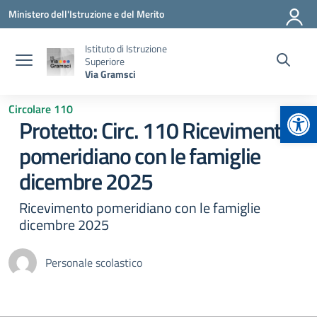
Vai ai contenuti
Vai al menu di navigazione
Vai al footer
Ministero dell'Istruzione e del Merito
Istituto di Istruzione
Superiore
Via Gramsci
Apr
Circolare 110
Protetto: Circ. 110 Ricevimento
pomeridiano con le famiglie
dicembre 2025
Ricevimento pomeridiano con le famiglie
dicembre 2025
Personale scolastico