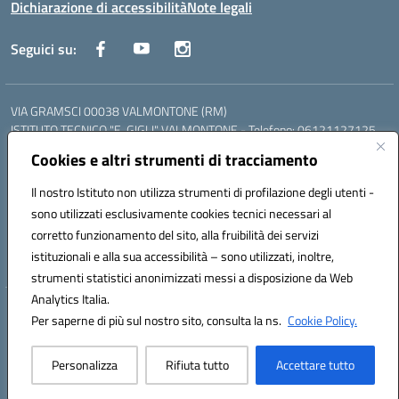
Dichiarazione di accessibilità
Note legali
Seguici su:
VIA GRAMSCI 00038 VALMONTONE (RM)
ISTITUTO TECNICO "E. GIGLI" VALMONTONE - Telefono: 06121127125
ISTITUTO PROFESSIONALE "P.P. DELFINO" COLLEFERRO - Telefono:
Cookies e altri strumenti di tracciamento
06121126825
LICEO DELLE SCIENZE UMANE "P.L. NERVI" SEGNI - Telefono:
Il nostro Istituto non utilizza strumenti di profilazione degli utenti -
06121126845
sono utilizzati esclusivamente cookies tecnici necessari al
Mail: RMIS099002@istruzione.it - PEC: RMIS099002@pec.istruzione.it
corretto funzionamento del sito, alla fruibilità dei servizi
Codice meccanografico: RMIS099002
istituzionali e alla sua accessibilità – sono utilizzati, inoltre,
Codice fiscale: 95036960581
strumenti statistici anonimizzati messi a disposizione da Web
Analytics Italia.
Hosting & Powered by 3D Solution S.r.l.
Per saperne di più sul nostro sito, consulta la ns.
Cookie Policy.
Concept & Design by Designers Italia
Personalizza
Rifiuta tutto
Accettare tutto