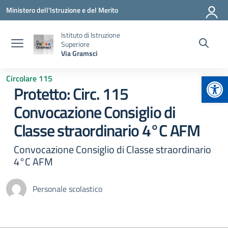
Vai ai contenuti
Vai al menu di navigazione
Vai al footer
Ministero dell'Istruzione e del Merito
Istituto di Istruzione
Superiore
Via Gramsci
Apr
Circolare 115
Protetto: Circ. 115
Convocazione Consiglio di
Classe straordinario 4°C AFM
Convocazione Consiglio di Classe straordinario
4°C AFM
Personale scolastico