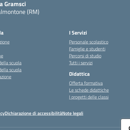
ia Gramsci
almontone (RM)
Visita la pagina iniziale della scuola
la
I Servizi
zione
Personale scolastico
Famiglie e studenti
ne
Percorsi di studio
della scuola
Tutti i servizi
della scuola
Didattica
azione
Offerta formativa
Le schede didattiche
I progetti delle classi
icy
Dichiarazione di accessibilità
Note legali