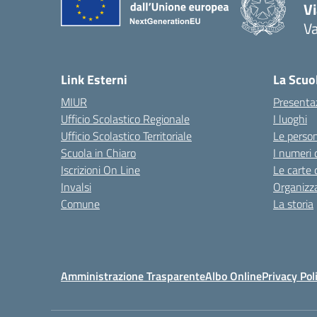
V
V
— 
Link Esterni
La Scuo
MIUR
Presenta
Ufficio Scolastico Regionale
I luoghi
Ufficio Scolastico Territoriale
Le perso
Scuola in Chiaro
I numeri 
Iscrizioni On Line
Le carte 
Invalsi
Organizz
Comune
La storia
Amministrazione Trasparente
Albo Online
Privacy Pol