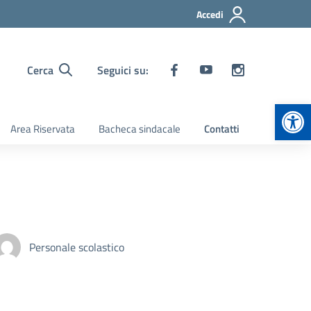
Accedi
Cerca
Seguici su:
Apr
Area Riservata
Bacheca sindacale
Contatti
Personale scolastico