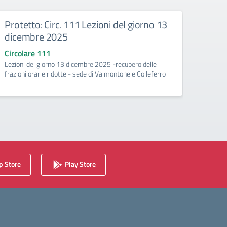
Protetto: Circ. 111 Lezioni del giorno 13
Prote
dicembre 2025
aggi
Circolare 111
Circo
Lezioni del giorno 13 dicembre 2025 -recupero delle
Orario
frazioni orarie ridotte - sede di Valmontone e Colleferro
sede 
 Store
Play Store