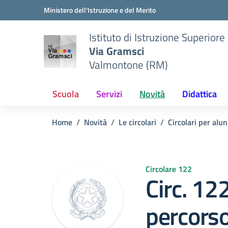
Vai ai contenuti
Vai al menu di navigazione
Vai al footer
Ministero dell'Istruzione e del Merito
Istituto di Istruzione Superiore
Via Gramsci
Valmontone (RM)
Scuola
Servizi
Novità
Didattica
Home
Novità
Le circolari
Circolari per alun
Circolare 122
Circ. 12
percorso 