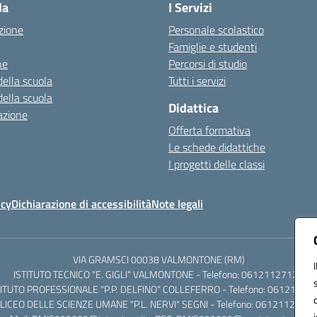
la
I Servizi
zione
Personale scolastico
Famiglie e studenti
ne
Percorsi di studio
della scuola
Tutti i servizi
della scuola
Didattica
azione
Offerta formativa
Le schede didattiche
I progetti delle classi
icy
Dichiarazione di accessibilità
Note legali
VIA GRAMSCI 00038 VALMONTONE (RM)
ISTITUTO TECNICO "E. GIGLI" VALMONTONE - Telefono: 06121127125
TITUTO PROFESSIONALE "P.P. DELFINO" COLLEFERRO - Telefono: 06121126
LICEO DELLE SCIENZE UMANE "P.L. NERVI" SEGNI - Telefono: 0612112684