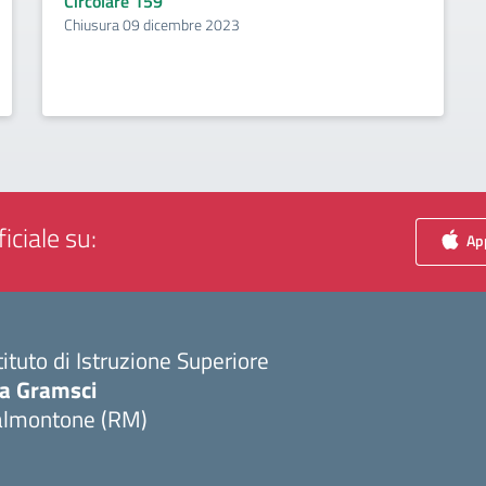
Circolare 159
Chiusura 09 dicembre 2023
iciale su:
App
tituto di Istruzione Superiore
ia Gramsci
almontone (RM)
Visita la pagina iniziale della scuola