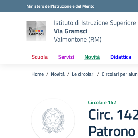
Vai ai contenuti
Vai al menu di navigazione
Vai al footer
Ministero dell'Istruzione e del Merito
Istituto di Istruzione Superiore
Via Gramsci
Valmontone (RM)
Scuola
Servizi
Novità
Didattica
Home
Novità
Le circolari
Circolari per alun
Circolare 142
Circ. 14
Patrono