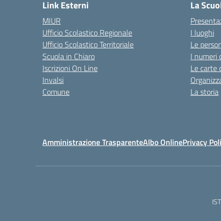
Link Esterni
La Scuo
MIUR
Presenta
Ufficio Scolastico Regionale
I luoghi
Ufficio Scolastico Territoriale
Le perso
Scuola in Chiaro
I numeri 
Iscrizioni On Line
Le carte 
Invalsi
Organizz
Comune
La storia
Amministrazione Trasparente
Albo Online
Privacy Pol
IS