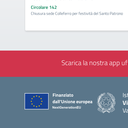
Circolare 142
Chiusura sede Colleferro per festività del Santo Patrono
Scarica la nostra app uff
Is
V
V
— 