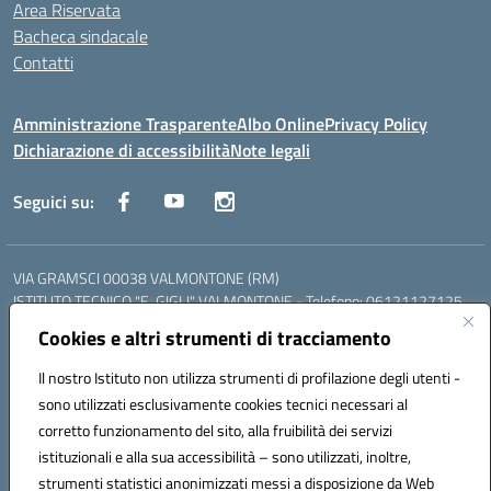
Area Riservata
Bacheca sindacale
Contatti
Amministrazione Trasparente
Albo Online
Privacy Policy
Dichiarazione di accessibilità
Note legali
Seguici su:
VIA GRAMSCI 00038 VALMONTONE (RM)
ISTITUTO TECNICO "E. GIGLI" VALMONTONE - Telefono: 06121127125
ISTITUTO PROFESSIONALE "P.P. DELFINO" COLLEFERRO - Telefono:
Cookies e altri strumenti di tracciamento
06121126825
LICEO DELLE SCIENZE UMANE "P.L. NERVI" SEGNI - Telefono:
Il nostro Istituto non utilizza strumenti di profilazione degli utenti -
06121126845
sono utilizzati esclusivamente cookies tecnici necessari al
Mail: RMIS099002@istruzione.it - PEC: RMIS099002@pec.istruzione.it
corretto funzionamento del sito, alla fruibilità dei servizi
Codice meccanografico: RMIS099002
istituzionali e alla sua accessibilità – sono utilizzati, inoltre,
Codice fiscale: 95036960581
strumenti statistici anonimizzati messi a disposizione da Web