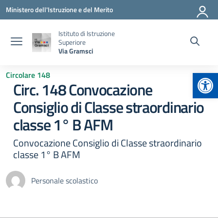
Vai ai contenuti
Vai al menu di navigazione
Vai al footer
Ministero dell'Istruzione e del Merito
Istituto di Istruzione
Superiore
Via Gramsci
Apr
Circolare 148
Circ. 148 Convocazione
Consiglio di Classe straordinario
classe 1° B AFM
Convocazione Consiglio di Classe straordinario
classe 1° B AFM
Personale scolastico