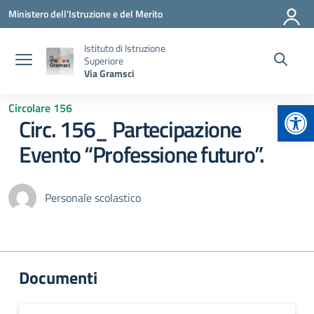
Vai ai contenuti
Vai al menu di navigazione
Vai al footer
Ministero dell'Istruzione e del Merito
Istituto di Istruzione
Superiore
Via Gramsci
Apr
Circolare 156
Circ. 156_ Partecipazione
Evento “Professione futuro”.
Personale scolastico
Documenti