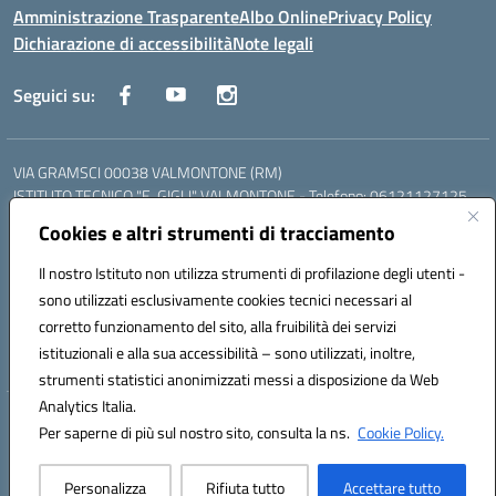
Amministrazione Trasparente
Albo Online
Privacy Policy
Dichiarazione di accessibilità
Note legali
Seguici su:
VIA GRAMSCI 00038 VALMONTONE (RM)
ISTITUTO TECNICO "E. GIGLI" VALMONTONE - Telefono: 06121127125
ISTITUTO PROFESSIONALE "P.P. DELFINO" COLLEFERRO - Telefono:
Cookies e altri strumenti di tracciamento
06121126825
LICEO DELLE SCIENZE UMANE "P.L. NERVI" SEGNI - Telefono:
Il nostro Istituto non utilizza strumenti di profilazione degli utenti -
06121126845
sono utilizzati esclusivamente cookies tecnici necessari al
Mail: RMIS099002@istruzione.it - PEC: RMIS099002@pec.istruzione.it
corretto funzionamento del sito, alla fruibilità dei servizi
Codice meccanografico: RMIS099002
istituzionali e alla sua accessibilità – sono utilizzati, inoltre,
Codice fiscale: 95036960581
strumenti statistici anonimizzati messi a disposizione da Web
Analytics Italia.
Hosting & Powered by 3D Solution S.r.l.
Per saperne di più sul nostro sito, consulta la ns.
Cookie Policy.
Concept & Design by Designers Italia
Personalizza
Rifiuta tutto
Accettare tutto