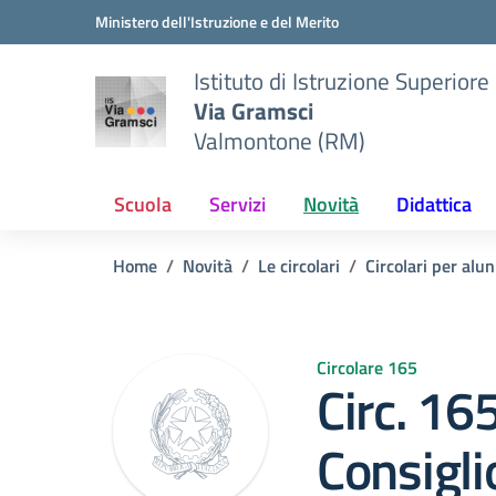
Vai ai contenuti
Vai al menu di navigazione
Vai al footer
Ministero dell'Istruzione e del Merito
Istituto di Istruzione Superiore
Via Gramsci
Valmontone (RM)
Scuola
Servizi
Novità
Didattica
Home
Novità
Le circolari
Circolari per alun
Circolare 165
Circ. 16
Consigli