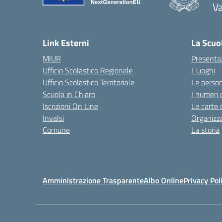
V
— 
Link Esterni
La Scuo
MIUR
Presenta
Ufficio Scolastico Regionale
I luoghi
Ufficio Scolastico Territoriale
Le perso
Scuola in Chiaro
I numeri 
Iscrizioni On Line
Le carte 
Invalsi
Organizz
Comune
La storia
Amministrazione Trasparente
Albo Online
Privacy Pol