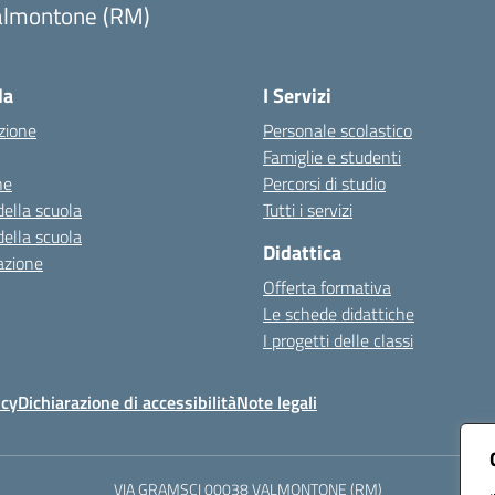
almontone (RM)
Visita la pagina iniziale della scuola
la
I Servizi
zione
Personale scolastico
Famiglie e studenti
ne
Percorsi di studio
della scuola
Tutti i servizi
della scuola
Didattica
azione
Offerta formativa
Le schede didattiche
I progetti delle classi
icy
Dichiarazione di accessibilità
Note legali
VIA GRAMSCI 00038 VALMONTONE (RM)