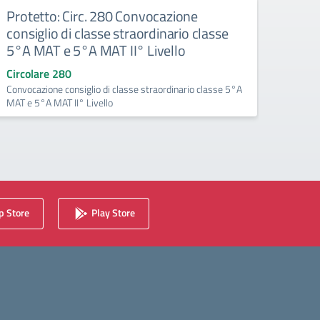
Protetto: Circ. 280 Convocazione
Prote
consiglio di classe straordinario classe
cons
5°A MAT e 5°A MAT II° Livello
Circo
Rettif
Circolare 280
Convocazione consiglio di classe straordinario classe 5°A
MAT e 5°A MAT II° Livello
 Store
Play Store