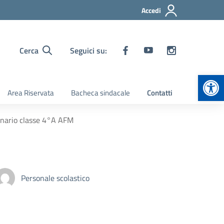
Accedi
Cerca
Seguici su:
Apr
Area Riservata
Bacheca sindacale
Contatti
dinario classe 4°A AFM
Personale scolastico