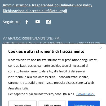
Amministrazione Trasparente
Albo Online
Privacy Policy
Dichiarazione di accessibilità
Note legali
Seguici su:
VIA GRAMSCI 00038 VALMONTONE (RM)
ISTITUTO TECNICO "E. GIGLI" VALMONTONE - Telefono: 06121127125
ISTITUTO PROFESSIONALE "P.P. DELFINO" COLLEFERRO - Telefono:
Cookies e altri strumenti di tracciamento
06121126825
LICEO DELLE SCIENZE UMANE "P.L. NERVI" SEGNI - Telefono:
Il nostro Istituto non utilizza strumenti di profilazione degli utenti -
06121126845
sono utilizzati esclusivamente cookies tecnici necessari al
Mail: RMIS099002@istruzione.it - PEC: RMIS099002@pec.istruzione.it
corretto funzionamento del sito, alla fruibilità dei servizi
Codice meccanografico: RMIS099002
istituzionali e alla sua accessibilità – sono utilizzati, inoltre,
Codice fiscale: 95036960581
strumenti statistici anonimizzati messi a disposizione da Web
Analytics Italia.
Hosting & Powered by 3D Solution S.r.l.
Per saperne di più sul nostro sito, consulta la ns.
Cookie Policy.
Concept & Design by Designers Italia
Personalizza
Rifiuta tutto
Accettare tutto