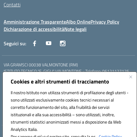
Contatti
Amministrazione Trasparente
Albo Online
Privacy Policy
Dichiarazione di accessibilità
Note legali
Seguici su:
VIA GRAMSCI 00038 VALMONTONE (RM)
ISTITUTO TECNICO "E. GIGLI" VALMONTONE - Telefono: 06121127125
ISTITUTO PROFESSIONALE "P.P. DELFINO" COLLEFERRO - Telefono:
Cookies e altri strumenti di tracciamento
06121126825
LICEO DELLE SCIENZE UMANE "P.L. NERVI" SEGNI - Telefono:
Il nostro Istituto non utilizza strumenti di profilazione degli utenti -
06121126845
sono utilizzati esclusivamente cookies tecnici necessari al
Mail: RMIS099002@istruzione.it - PEC: RMIS099002@pec.istruzione.it
corretto funzionamento del sito, alla fruibilità dei servizi
Codice meccanografico: RMIS099002
istituzionali e alla sua accessibilità – sono utilizzati, inoltre,
Codice fiscale: 95036960581
strumenti statistici anonimizzati messi a disposizione da Web
Analytics Italia.
Hosting & Powered by 3D Solution S.r.l.
Per saperne di più sul nostro sito, consulta la ns.
Cookie Policy.