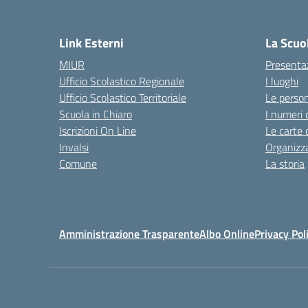
— 
Link Esterni
La Scuo
MIUR
Presenta
Ufficio Scolastico Regionale
I luoghi
Ufficio Scolastico Territoriale
Le perso
Scuola in Chiaro
I numeri 
Iscrizioni On Line
Le carte 
Invalsi
Organizz
Comune
La storia
Amministrazione Trasparente
Albo Online
Privacy Pol