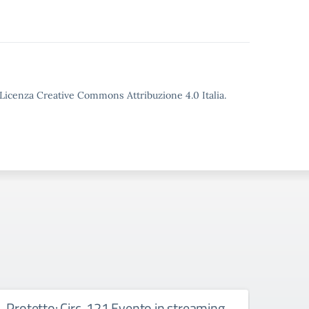
o Licenza Creative Commons Attribuzione 4.0 Italia.
Protetto: Circ. 121 Evento in streaming
Prot