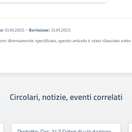
o:
13.01.2025
-
Revisione:
13.01.2025
ove diversamente specificato, questo articolo è stato rilasciato sott
Circolari, notizie, eventi correlati
Protetto: Circ. 147 Criteri di valutazione