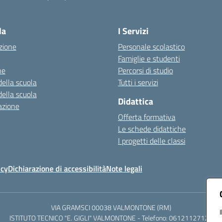
Visita la pagina iniziale della scuola
la
I Servizi
zione
Personale scolastico
Famiglie e studenti
ne
Percorsi di studio
della scuola
Tutti i servizi
della scuola
Didattica
azione
Offerta formativa
Le schede didattiche
I progetti delle classi
icy
Dichiarazione di accessibilità
Note legali
VIA GRAMSCI 00038 VALMONTONE (RM)
ISTITUTO TECNICO "E. GIGLI" VALMONTONE - Telefono: 06121127125