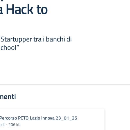
a Hack to
tartupper tra i banchi di
school”
menti
Percorso PCTO Lazio Innova 23_01_25
pdf - 206 kb