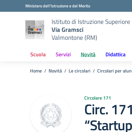
Vai ai contenuti
Vai al menu di navigazione
Vai al footer
Ministero dell'Istruzione e del Merito
Istituto di Istruzione Superiore
Via Gramsci
Valmontone (RM)
Scuola
Servizi
Novità
Didattica
Home
Novità
Le circolari
Circolari per alun
Circolare 171
Circ. 17
“Startup