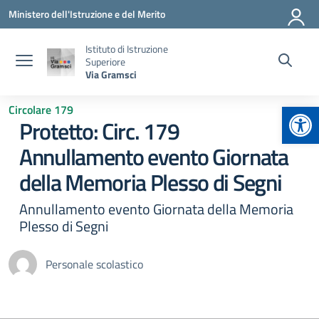
Vai ai contenuti
Vai al menu di navigazione
Vai al footer
Ministero dell'Istruzione e del Merito
Istituto di Istruzione
Superiore
Via Gramsci
Apr
Circolare 179
Protetto: Circ. 179
Annullamento evento Giornata
della Memoria Plesso di Segni
Annullamento evento Giornata della Memoria
Plesso di Segni
Personale scolastico