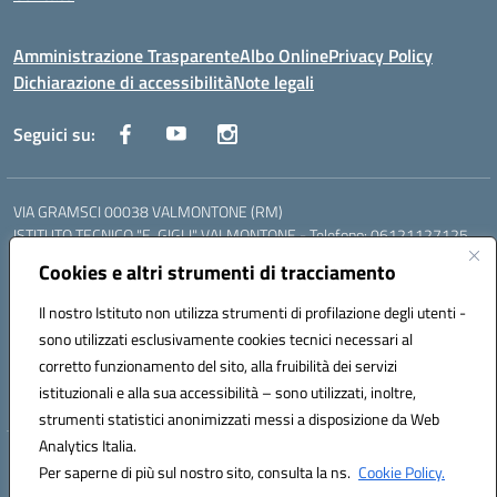
Amministrazione Trasparente
Albo Online
Privacy Policy
Dichiarazione di accessibilità
Note legali
Seguici su:
VIA GRAMSCI 00038 VALMONTONE (RM)
ISTITUTO TECNICO "E. GIGLI" VALMONTONE - Telefono: 06121127125
ISTITUTO PROFESSIONALE "P.P. DELFINO" COLLEFERRO - Telefono:
Cookies e altri strumenti di tracciamento
06121126825
LICEO DELLE SCIENZE UMANE "P.L. NERVI" SEGNI - Telefono:
Il nostro Istituto non utilizza strumenti di profilazione degli utenti -
06121126845
sono utilizzati esclusivamente cookies tecnici necessari al
Mail: RMIS099002@istruzione.it - PEC: RMIS099002@pec.istruzione.it
corretto funzionamento del sito, alla fruibilità dei servizi
Codice meccanografico: RMIS099002
istituzionali e alla sua accessibilità – sono utilizzati, inoltre,
Codice fiscale: 95036960581
strumenti statistici anonimizzati messi a disposizione da Web
Analytics Italia.
Hosting & Powered by 3D Solution S.r.l.
Per saperne di più sul nostro sito, consulta la ns.
Cookie Policy.
Concept & Design by Designers Italia